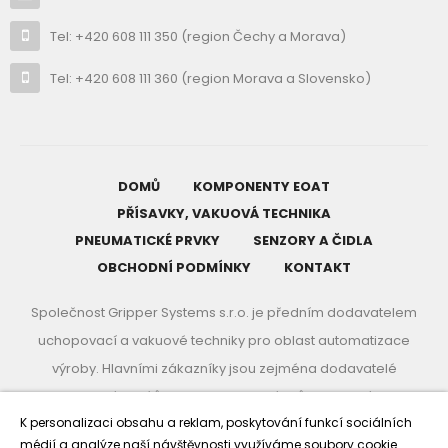
Tel:
+420 608 111 350
(region Čechy a Morava)
Tel:
+420 608 111 360
(region Morava a Slovensko)
DOMŮ
KOMPONENTY EOAT
PŘÍSAVKY, VAKUOVÁ TECHNIKA
PNEUMATICKÉ PRVKY
SENZORY A ČIDLA
OBCHODNÍ PODMÍNKY
KONTAKT
Společnost Gripper Systems s.r.o. je předním dodavatelem
uchopovací a vakuové techniky pro oblast automatizace
výroby. Hlavními zákazníky jsou zejména dodavatelé
plastových dílů pro automobilový průmysl, kterým
K personalizaci obsahu a reklam, poskytování funkcí sociálních
poskytujeme komplexní služby při řešení manipulace a
médií a analýze naší návštěvnosti využíváme soubory cookie.