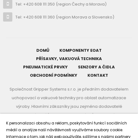
Tel:
+420 608 111 350
(region Čechy a Morava)
Tel:
+420 608 111 360
(region Morava a Slovensko)
DOMŮ
KOMPONENTY EOAT
PŘÍSAVKY, VAKUOVÁ TECHNIKA
PNEUMATICKÉ PRVKY
SENZORY A ČIDLA
OBCHODNÍ PODMÍNKY
KONTAKT
Společnost Gripper Systems s.r.o. je předním dodavatelem
uchopovací a vakuové techniky pro oblast automatizace
výroby. Hlavními zákazníky jsou zejména dodavatelé
plastových dílů pro automobilový průmysl, kterým
K personalizaci obsahu a reklam, poskytování funkcí sociálních
poskytujeme komplexní služby při řešení manipulace a
médií a analýze naší návštěvnosti využíváme soubory cookie.
automatizace výroby. Využijte našich, více jak 15 ti letých,
Informace o tom, jak náš web používáte, sdílíme s našimi partnery